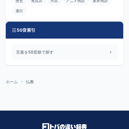
歴史
煮込み
天気
アニメ用語
業界用語
遺伝
50音索引
言葉を50音順で探す
ホーム
仏教