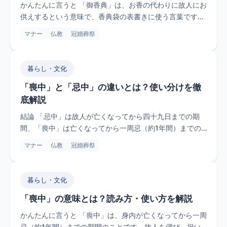
かんたんに言うと 「御香典」は、お香の代わりに故人にお
供えするという意味で、香典袋の表書きに使う言葉です。
宗派や時期を問...
マナー
仏教
冠婚葬祭
暮らし・文化
「喪中」と「忌中」の違いとは？使い分けを徹
底解説
結論 「忌中」は故人が亡くなってから四十九日までの期
間、「喪中」は亡くなってから一周忌（約1年間）までの
期間を指します。...
マナー
仏教
冠婚葬祭
暮らし・文化
「喪中」の意味とは？読み方・使い方を解説
かんたんに言うと 「喪中」は、身内が亡くなってから一周
忌（約1年間）までの期間のことです。故人を偲び、祝い