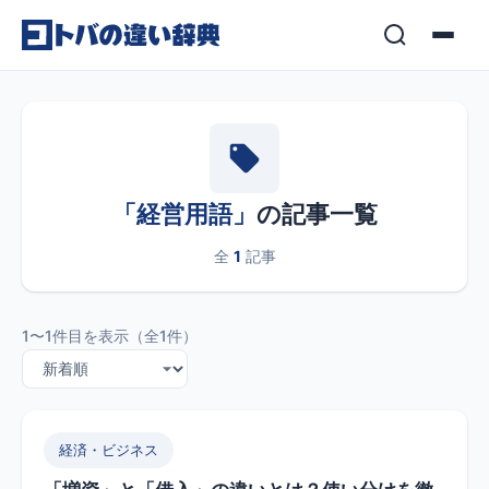
コンテンツへスキップ
「経営用語」
の記事一覧
全
1
記事
1〜1件目を表示（全1件）
経済・ビジネス