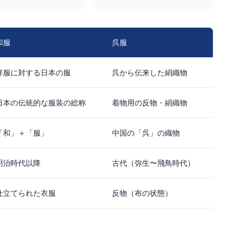
和服
呉服
洋服に対する日本の服
呉から伝来した絹織物
日本の伝統的な服装の総称
着物用の反物・絹織物
「和」＋「服」
中国の「呉」の織物
明治時代以降
古代（弥生〜飛鳥時代）
仕立てられた衣服
反物（布の状態）