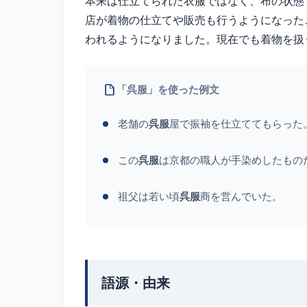
本来は仕立てられた衣服ではなく、布の状態
店が着物の仕立てや販売も行うようになった
われるようになりました。現在でも着物を扱
「呉服」を使った例文
老舗の
呉服
屋で振袖を仕立ててもらった
この
呉服
は京都の職人が手染めしたもの
祖父は若い頃
呉服
商を営んでいた。
語源・由来