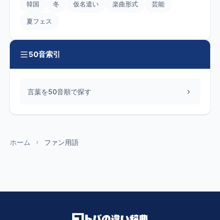
韓国
冬
仮名遣い
楽曲形式
芸能
夏フェス
50音索引
言葉を50音順で探す
ホーム
ファン用語