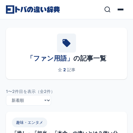
コンテンツへスキップ
「ファン用語」
の記事一覧
全
2
記事
1〜2件目を表示（全2件）
趣味・エンタメ