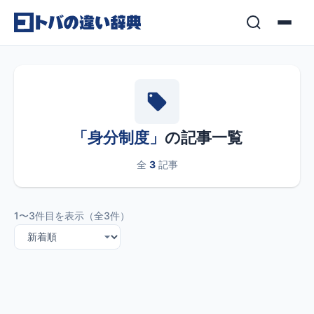
コンテンツへスキップ
「身分制度」
の記事一覧
全
3
記事
1〜3件目を表示（全3件）