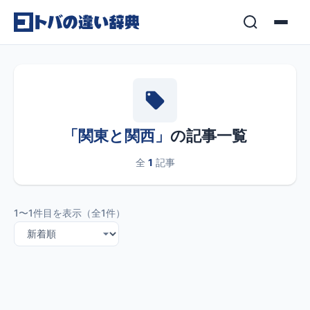
コンテンツへスキップ
「関東と関西」
の記事一覧
全
1
記事
1〜1件目を表示（全1件）