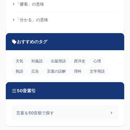
「膠着」の意味
「分かる」の意味
おすすめのタグ
天気
対義語
出版用語
西洋史
心理
熟語
広告
言葉の誤解
理科
文学用語
50音索引
言葉を50音順で探す