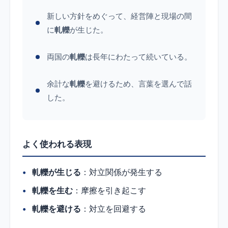
新しい方針をめぐって、経営陣と現場の間
に
軋轢
が生じた。
両国の
軋轢
は長年にわたって続いている。
余計な
軋轢
を避けるため、言葉を選んで話
した。
よく使われる表現
軋轢が生じる
：対立関係が発生する
軋轢を生む
：摩擦を引き起こす
軋轢を避ける
：対立を回避する