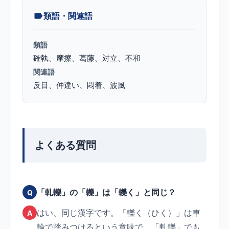
類語・関連語
類語
確執
摩擦
葛藤
対立
不和
関連語
反目
仲違い
悶着
波風
よくある質問
「軋轢」の「轢」は「轢く」と同じ？
Q
はい、同じ漢字です。「轢く（ひく）」は車
A
輪で踏みつけるという意味で、「軋轢」でも